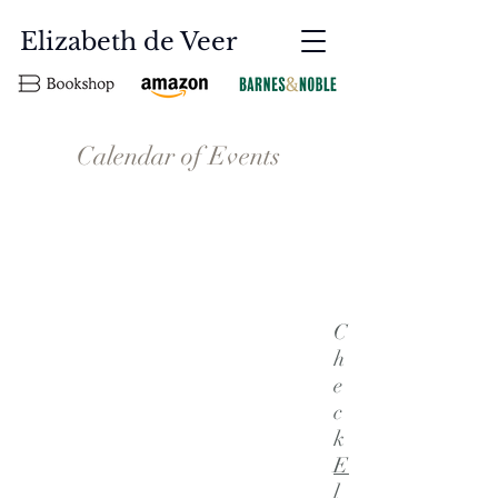
Elizabeth de Veer
Calendar of Events
C
h
e
c
k
E
l